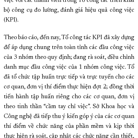
việc với các thành viên trong Tổ công tác triển khai
bộ công cụ đo lường, đánh giá hiệu quả công việc
XÂY DỰNG KHÁNH HÒA TRỞ THÀNH THÀNH PHỐ TRỰC THUỘC 
(KPI).
ĐẠI HỘI ĐẢNG CÁC CẤP
TRANG CHỦ
VỀ BÁO KHÁNH HÒA
Theo báo cáo, đến nay, Tổ công tác KPI đã xây dựng
để áp dụng chung trên toàn tỉnh các đầu công việc
của 3 nhóm theo quy định; đang rà soát, điều chỉnh
danh mục đầu công việc của 1 nhóm công việc. Tổ
đã tổ chức tập huấn trực tiếp và trực tuyến cho các
cơ quan, đơn vị thí điểm thực hiện đợt 2; đồng thời
tiến hành tập huấn riêng cho các cơ quan, đơn vị
theo tinh thần “cầm tay chỉ việc”. Sở Khoa học và
Công nghệ đã tiếp thu ý kiến góp ý của các cơ quan
thí điểm về chức năng của phần mềm và kịp thời
thực hiện rà soát, cập nhật các chức năng cần thiết,