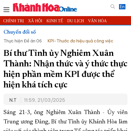
En
CHÍNH TRỊ
XÃ HỘI
KINH TẾ
DU LỊCH
VĂN HÓA
THỂ THAO
ĐỜI SỐNG
TIN ĐỊA PHƯƠNG
Chuyển đổi số
Thực hiện Đề án 06
KPI-Thước đo hiệu quả công việc
KHOA HỌC - CÔNG NGHỆ
PHÁP LUẬT
BẠN ĐỌC
PHÓNG SỰ
THẾ GIỚI
MULTIMEDIA
VIDEO
ĐỌC BÁO ONLINE
Bí thư Tỉnh ủy Nghiêm Xuân
PODCAST
THÔNG TIN - QUẢNG CÁO
Thành: Nhận thức và ý thức thực
QUY HOẠCH TỈNH KHÁNH HÒA
hiện phần mềm KPI được thể
TRƯỜNG SA BIỂN ĐẢO QUÊ HƯƠNG
hiện khá tích cực
CHUNG TAY CẢI CÁCH HÀNH CHÍNH
N.T
11:59, 21/03/2025
XÂY DỰNG NÔNG THÔN MỚI
LỊCH CẮT ĐIỆN
TÀU - XE - MÁY BAY
Sáng 21-3, ông Nghiêm Xuân Thành - Ủy viên
KỶ NIỆM 370 NĂM XÂY DỰNG VÀ PHÁT TRIỂN TỈNH KHÁNH HÒA
Trung ương Đảng, Bí thư Tỉnh ủy Khánh Hòa làm
KHOẢNH KHẮC ĐẸP XỨ TRẦM