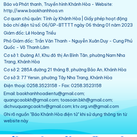
Báo và Phát thanh, Truyền hình Khánh Hòa - Website:
http://www.baokhanhhoa.vn
Cơ quan chủ quản: Tỉnh ủy Khánh Hòa | Giấy phép hoạt động
báo chí điện tử số: 06/GP-BTTTT ngày 06 tháng 01 năm 2023
Giám đốc: Lê Hoàng Triều
Phó Giám đốc: Trần Văn Thanh - Nguyễn Xuân Duy - Cung Phú
Quốc - Võ Thanh Lâm
Cơ sở 1: Đường A1, Khu đô thị An Bình Tân, phường Nam Nha
Trang, Khánh Hòa
Cơ sở 2: 285A đường 21 tháng 8, phường Bảo An, Khánh Hòa
Cơ sở 3: 77 Yersin, phường Tây Nha Trang, Khánh Hòa
Điện thoại: 0258.3523158 - Fax: 0258.3523158
Email: baokhanhhoadientu@gmail.com;
quangcaobkh@gmail.com; toasoan.bkh@gmail.com;
dichvuquangcaoktv@gmail.com; ktv.org.vn@gmail.com
Ghi rõ nguồn "Báo Khánh Hòa điện tử" khi sử dụng thông tin từ
website này