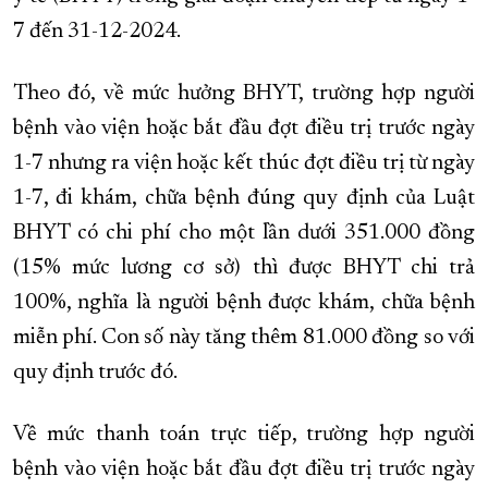
7 đến 31-12-2024.
XÂY DỰNG KHÁNH HÒA TRỞ THÀNH THÀNH PHỐ TRỰC THUỘC 
ĐẠI HỘI ĐẢNG CÁC CẤP
TRANG CHỦ
VỀ BÁO KHÁNH HÒA
Theo đó, về mức hưởng BHYT, trường hợp người
bệnh vào viện hoặc bắt đầu đợt điều trị trước ngày
1-7 nhưng ra viện hoặc kết thúc đợt điều trị từ ngày
1-7, đi khám, chữa bệnh đúng quy định của Luật
BHYT có chi phí cho một lần dưới 351.000 đồng
(15% mức lương cơ sở) thì được BHYT chi trả
100%, nghĩa là người bệnh được khám, chữa bệnh
miễn phí. Con số này tăng thêm 81.000 đồng so với
quy định trước đó.
Về mức thanh toán trực tiếp, trường hợp người
bệnh vào viện hoặc bắt đầu đợt điều trị trước ngày