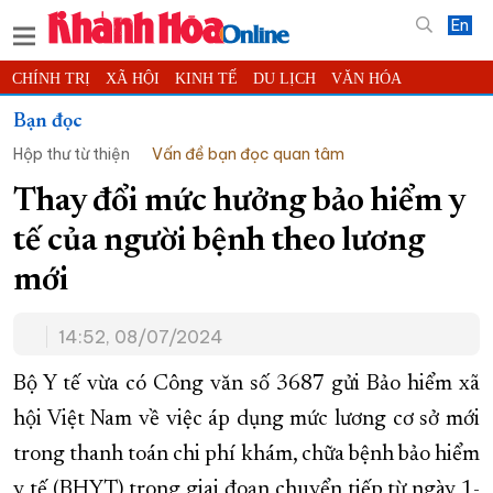
En
CHÍNH TRỊ
XÃ HỘI
KINH TẾ
DU LỊCH
VĂN HÓA
THỂ THAO
ĐỜI SỐNG
TIN ĐỊA PHƯƠNG
Bạn đọc
Hộp thư từ thiện
Vấn đề bạn đọc quan tâm
KHOA HỌC - CÔNG NGHỆ
PHÁP LUẬT
BẠN ĐỌC
PHÓNG SỰ
THẾ GIỚI
MULTIMEDIA
VIDEO
ĐỌC BÁO ONLINE
Thay đổi mức hưởng bảo hiểm y
PODCAST
THÔNG TIN - QUẢNG CÁO
tế của người bệnh theo lương
QUY HOẠCH TỈNH KHÁNH HÒA
mới
TRƯỜNG SA BIỂN ĐẢO QUÊ HƯƠNG
14:52, 08/07/2024
CHUNG TAY CẢI CÁCH HÀNH CHÍNH
XÂY DỰNG NÔNG THÔN MỚI
LỊCH CẮT ĐIỆN
Bộ Y tế vừa có Công văn số 3687 gửi Bảo hiểm xã
TÀU - XE - MÁY BAY
hội Việt Nam về việc áp dụng mức lương cơ sở mới
trong thanh toán chi phí khám, chữa bệnh bảo hiểm
KỶ NIỆM 370 NĂM XÂY DỰNG VÀ PHÁT TRIỂN TỈNH KHÁNH HÒA
y tế (BHYT) trong giai đoạn chuyển tiếp từ ngày 1-
KHOẢNH KHẮC ĐẸP XỨ TRẦM