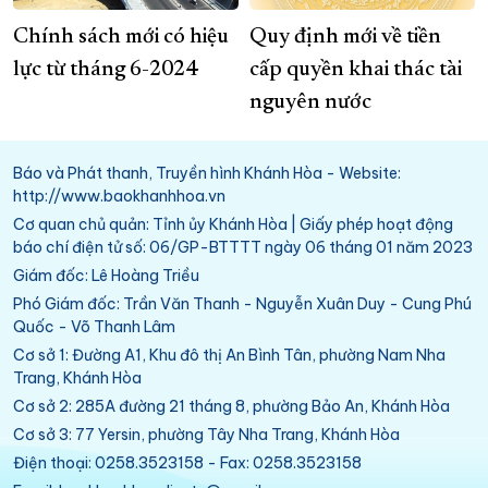
Chính sách mới có hiệu
Quy định mới về tiền
lực từ tháng 6-2024
cấp quyền khai thác tài
nguyên nước
Báo và Phát thanh, Truyền hình Khánh Hòa - Website:
http://www.baokhanhhoa.vn
Cơ quan chủ quản: Tỉnh ủy Khánh Hòa | Giấy phép hoạt động
báo chí điện tử số: 06/GP-BTTTT ngày 06 tháng 01 năm 2023
Giám đốc: Lê Hoàng Triều
Phó Giám đốc: Trần Văn Thanh - Nguyễn Xuân Duy - Cung Phú
Quốc - Võ Thanh Lâm
Cơ sở 1: Đường A1, Khu đô thị An Bình Tân, phường Nam Nha
Trang, Khánh Hòa
Cơ sở 2: 285A đường 21 tháng 8, phường Bảo An, Khánh Hòa
Cơ sở 3: 77 Yersin, phường Tây Nha Trang, Khánh Hòa
Điện thoại: 0258.3523158 - Fax: 0258.3523158