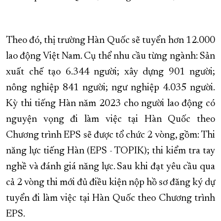
XÂY DỰNG KHÁNH HÒA TRỞ THÀNH THÀNH PHỐ TRỰC THUỘC 
ĐẠI HỘI ĐẢNG CÁC CẤP
TRANG CHỦ
VỀ BÁO KHÁNH HÒA
Theo đó, thị trường Hàn Quốc sẽ tuyển hơn 12.000
lao động Việt Nam. Cụ thể nhu cầu từng ngành: Sản
xuất chế tạo 6.344 người; xây dựng 901 người;
nông nghiệp 841 người; ngư nghiệp 4.035 người.
Kỳ thi tiếng Hàn năm 2023 cho người lao động có
nguyện vọng đi làm việc tại Hàn Quốc theo
Chương trình EPS sẽ được tổ chức 2 vòng, gồm: Thi
năng lực tiếng Hàn (EPS - TOPIK); thi kiểm tra tay
nghề và đánh giá năng lực. Sau khi đạt yêu cầu qua
cả 2 vòng thi mới đủ điều kiện nộp hồ sơ đăng ký dự
tuyển đi làm việc tại Hàn Quốc theo Chương trình
EPS.