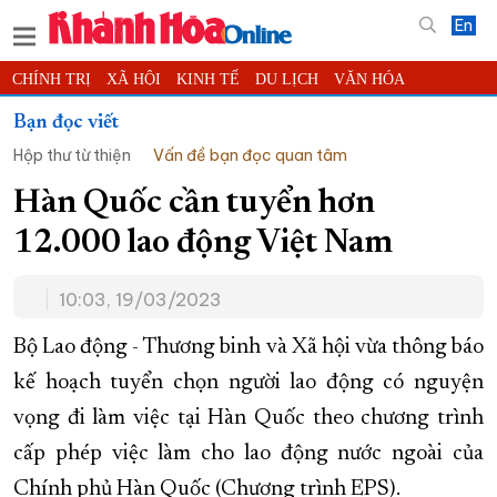
En
CHÍNH TRỊ
XÃ HỘI
KINH TẾ
DU LỊCH
VĂN HÓA
THỂ THAO
ĐỜI SỐNG
TIN ĐỊA PHƯƠNG
Bạn đọc viết
Hộp thư từ thiện
Vấn đề bạn đọc quan tâm
KHOA HỌC - CÔNG NGHỆ
PHÁP LUẬT
BẠN ĐỌC
PHÓNG SỰ
THẾ GIỚI
MULTIMEDIA
VIDEO
ĐỌC BÁO ONLINE
Hàn Quốc cần tuyển hơn
PODCAST
THÔNG TIN - QUẢNG CÁO
12.000 lao động Việt Nam
QUY HOẠCH TỈNH KHÁNH HÒA
10:03, 19/03/2023
TRƯỜNG SA BIỂN ĐẢO QUÊ HƯƠNG
CHUNG TAY CẢI CÁCH HÀNH CHÍNH
Bộ Lao động - Thương binh và Xã hội vừa thông báo
kế hoạch tuyển chọn người lao động có nguyện
XÂY DỰNG NÔNG THÔN MỚI
LỊCH CẮT ĐIỆN
vọng đi làm việc tại Hàn Quốc theo chương trình
TÀU - XE - MÁY BAY
cấp phép việc làm cho lao động nước ngoài của
KỶ NIỆM 370 NĂM XÂY DỰNG VÀ PHÁT TRIỂN TỈNH KHÁNH HÒA
Chính phủ Hàn Quốc (Chương trình EPS).
KHOẢNH KHẮC ĐẸP XỨ TRẦM