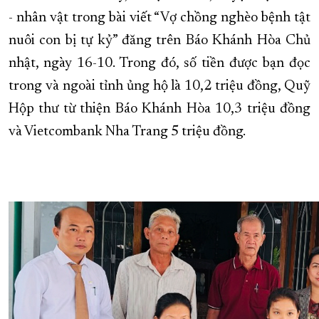
- nhân vật trong bài viết “Vợ chồng nghèo bệnh tật
XÂY DỰNG KHÁNH HÒA TRỞ THÀNH THÀNH PHỐ TRỰC THUỘC 
nuôi con bị tự kỷ” đăng trên Báo Khánh Hòa Chủ
ĐẠI HỘI ĐẢNG CÁC CẤP
TRANG CHỦ
VỀ BÁO KHÁNH HÒA
nhật, ngày 16-10. Trong đó, số tiền được bạn đọc
trong và ngoài tỉnh ủng hộ là 10,2 triệu đồng, Quỹ
Hộp thư từ thiện Báo Khánh Hòa 10,3 triệu đồng
và Vietcombank Nha Trang 5 triệu đồng.