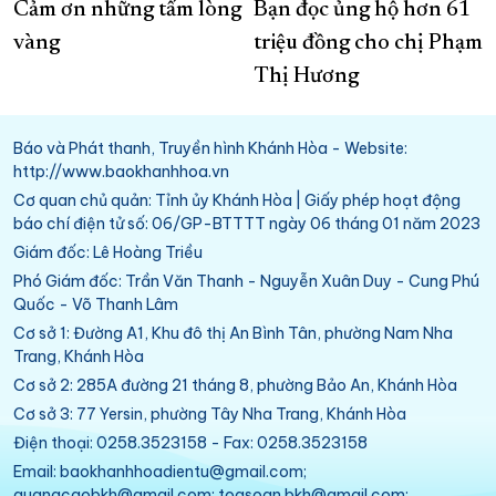
Cảm ơn những tấm lòng
Bạn đọc ủng hộ hơn 61
vàng
triệu đồng cho chị Phạm
Thị Hương
Báo và Phát thanh, Truyền hình Khánh Hòa - Website:
http://www.baokhanhhoa.vn
Cơ quan chủ quản: Tỉnh ủy Khánh Hòa | Giấy phép hoạt động
báo chí điện tử số: 06/GP-BTTTT ngày 06 tháng 01 năm 2023
Giám đốc: Lê Hoàng Triều
Phó Giám đốc: Trần Văn Thanh - Nguyễn Xuân Duy - Cung Phú
Quốc - Võ Thanh Lâm
Cơ sở 1: Đường A1, Khu đô thị An Bình Tân, phường Nam Nha
Trang, Khánh Hòa
Cơ sở 2: 285A đường 21 tháng 8, phường Bảo An, Khánh Hòa
Cơ sở 3: 77 Yersin, phường Tây Nha Trang, Khánh Hòa
Điện thoại: 0258.3523158 - Fax: 0258.3523158
Email: baokhanhhoadientu@gmail.com;
quangcaobkh@gmail.com; toasoan.bkh@gmail.com;