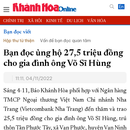
En
CHÍNH TRỊ
XÃ HỘI
KINH TẾ
DU LỊCH
VĂN HÓA
THỂ THAO
ĐỜI SỐNG
TIN ĐỊA PHƯƠNG
Bạn đọc viết
Hộp thư từ thiện
Vấn đề bạn đọc quan tâm
KHOA HỌC - CÔNG NGHỆ
PHÁP LUẬT
BẠN ĐỌC
PHÓNG SỰ
THẾ GIỚI
MULTIMEDIA
VIDEO
ĐỌC BÁO ONLINE
Bạn đọc ủng hộ 27,5 triệu đồng
PODCAST
THÔNG TIN - QUẢNG CÁO
cho gia đình ông Võ Sĩ Hùng
QUY HOẠCH TỈNH KHÁNH HÒA
11:11, 04/11/2022
TRƯỜNG SA BIỂN ĐẢO QUÊ HƯƠNG
CHUNG TAY CẢI CÁCH HÀNH CHÍNH
Sáng 4-11, Báo Khánh Hòa phối hợp với Ngân hàng
TMCP Ngoại thương Việt Nam Chi nhánh Nha
XÂY DỰNG NÔNG THÔN MỚI
LỊCH CẮT ĐIỆN
Trang (Vietcombank Nha Trang) đến thăm và trao
TÀU - XE - MÁY BAY
25,5 triệu đồng cho gia đình ông Võ Sĩ Hùng, trú
KỶ NIỆM 370 NĂM XÂY DỰNG VÀ PHÁT TRIỂN TỈNH KHÁNH HÒA
thôn Tân Phước Tây, xã Vạn Phước, huyện Vạn Ninh
KHOẢNH KHẮC ĐẸP XỨ TRẦM