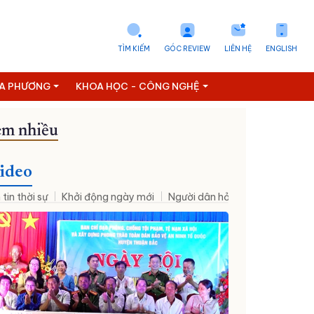
TÌM KIẾM
GÓC REVIEW
LIÊN HỆ
ENGLISH
ỊA PHƯƠNG
KHOA HỌC - CÔNG NGHỆ
m nhiều
ideo
 tin thời sự
Khởi động ngày mới
Người dân hỏi – Cơ quan nhà nư