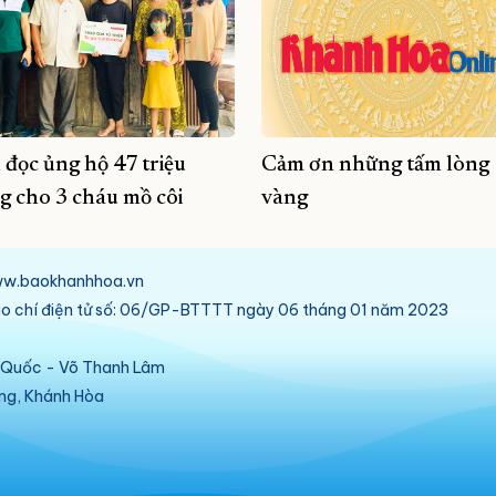
 đọc ủng hộ 47 triệu
Cảm ơn những tấm lòng
g cho 3 cháu mồ côi
vàng
/www.baokhanhhoa.vn
báo chí điện tử số: 06/GP-BTTTT ngày 06 tháng 01 năm 2023
ú Quốc - Võ Thanh Lâm
ang, Khánh Hòa