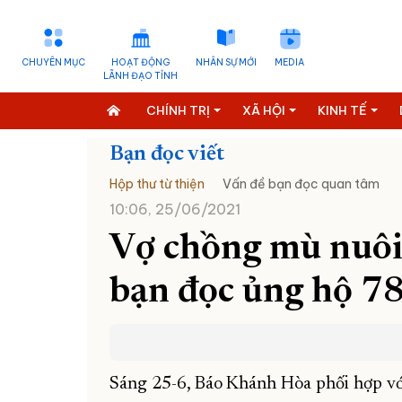
CHUYÊN MỤC
HOẠT ĐỘNG
NHÂN SỰ MỚI
MEDIA
LÃNH ĐẠO TỈNH
CHÍNH TRỊ
XÃ HỘI
KINH TẾ
Bạn đọc viết
Hộp thư từ thiện
Vấn đề bạn đọc quan tâm
10:06, 25/06/2021
Vợ chồng mù nuôi
bạn đọc ủng hộ 78
Sáng 25-6, Báo Khánh Hòa phối hợp v