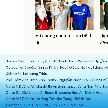
Vợ chồng mù nuôi con bệnh
Bạn
tật
đồn
Báo và Phát thanh, Truyền hình Khánh Hòa - Website: http:/
Cơ quan chủ quản: Tỉnh ủy Khánh Hòa | Giấy phép hoạt động 
Giám đốc: Lê Hoàng Triều
Phó Giám đốc: Trần Văn Thanh - Nguyễn Xuân Duy - Cung Ph
Cơ sở 1: Đường A1, Khu đô thị An Bình Tân, phường Nam Nha Tr
Cơ sở 2: 285A đường 21 tháng 8, phường Bảo An, Khánh Hòa
Cơ sở 3: 77 Yersin, phường Tây Nha Trang, Khánh Hòa
Điện thoại: 0258.3523158 - Fax: 0258.3523158