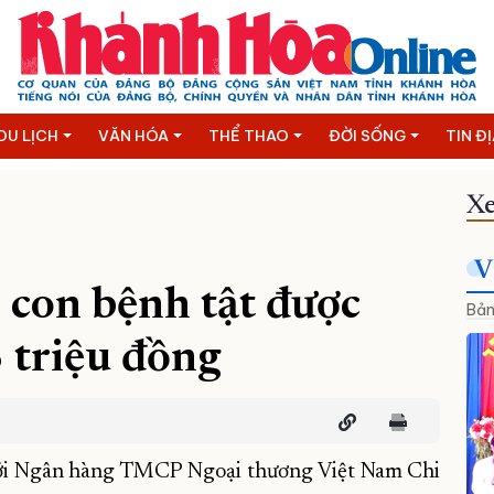
DU LỊCH
VĂN HÓA
THỂ THAO
ĐỜI SỐNG
TIN Đ
Xe
V
 con bệnh tật được
Bản
 triệu đồng
ới Ngân hàng TMCP Ngoại thương Việt Nam Chi