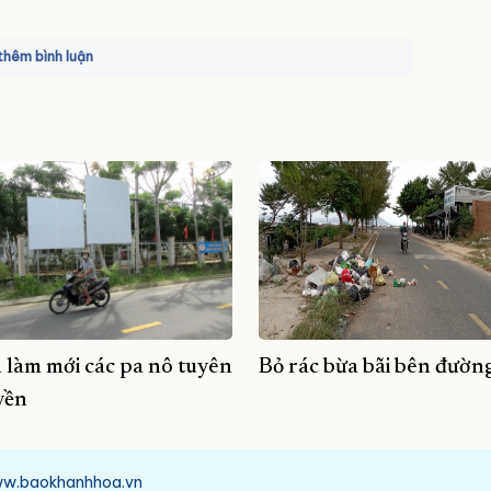
hêm bình luận
 làm mới các pa nô tuyên
Bỏ rác bừa bãi bên đườn
yền
/www.baokhanhhoa.vn