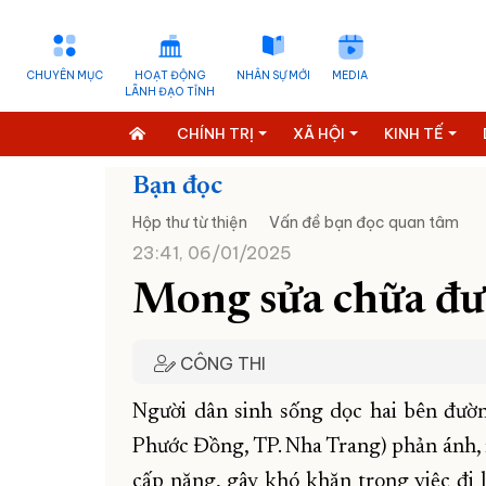
CHUYÊN MỤC
HOẠT ĐỘNG
NHÂN SỰ MỚI
MEDIA
LÃNH ĐẠO TỈNH
CHÍNH TRỊ
XÃ HỘI
KINH TẾ
Bạn đọc
Hộp thư từ thiện
Vấn đề bạn đọc quan tâm
23:41, 06/01/2025
Mong sửa chữa đ
CÔNG THI
Người dân sinh sống dọc hai bên đườ
Phước Đồng, TP. Nha Trang) phản ánh,
cấp nặng, gây khó khăn trong việc đi l