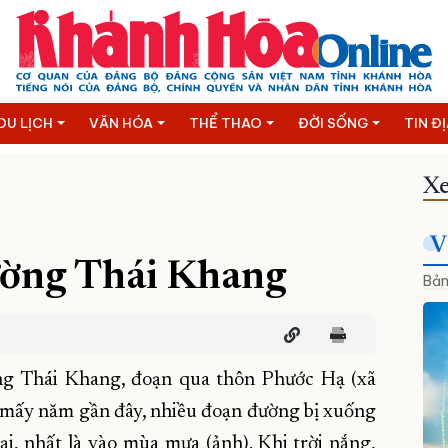
DU LỊCH
VĂN HÓA
THỂ THAO
ĐỜI SỐNG
TIN Đ
Xe
V
ường Thái Khang
Bản
ng Thái Khang, đoạn qua thôn Phước Hạ (xã
 mấy năm gần đây, nhiều đoạn đường bị xuống
ại, nhất là vào mùa mưa (ảnh). Khi trời nắng,