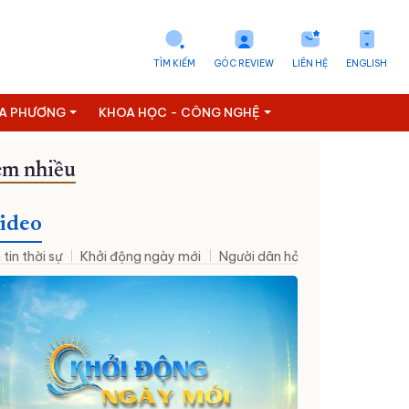
TÌM KIẾM
GÓC REVIEW
LIÊN HỆ
ENGLISH
ỊA PHƯƠNG
KHOA HỌC - CÔNG NGHỆ
m nhiều
ideo
 tin thời sự
Khởi động ngày mới
Người dân hỏi – Cơ quan nhà nư