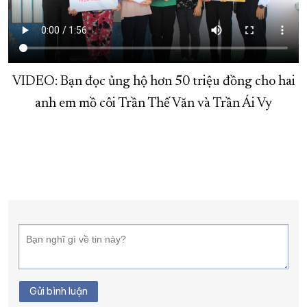
XÂY DỰNG KHÁNH HÒA TRỞ THÀNH THÀNH PHỐ TRỰC THUỘC 
ĐẠI HỘI ĐẢNG CÁC CẤP
TRANG CHỦ
VỀ BÁO KHÁNH HÒA
VIDEO: Bạn đọc ủng hộ hơn 50 triệu đồng cho hai
anh em mồ côi Trần Thế Văn và Trần Ái Vy
Gửi bình luận