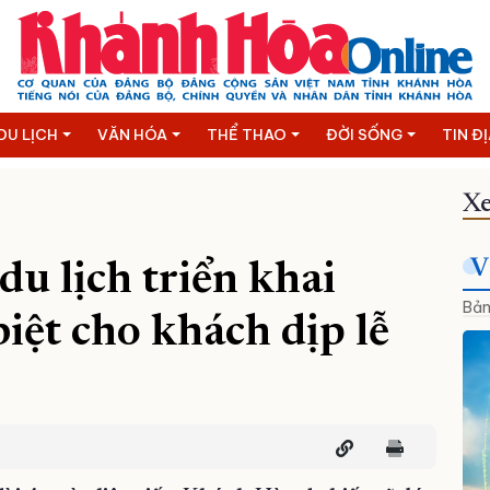
DU LỊCH
VĂN HÓA
THỂ THAO
ĐỜI SỐNG
TIN Đ
Xe
V
u lịch triển khai
Bản
iệt cho khách dịp lễ