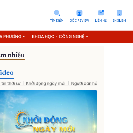
TÌM KIẾM
GÓC REVIEW
LIÊN HỆ
ENGLISH
ỊA PHƯƠNG
KHOA HỌC - CÔNG NGHỆ
m nhiều
ideo
 tin thời sự
Khởi động ngày mới
Người dân hỏi – Cơ quan nhà nư