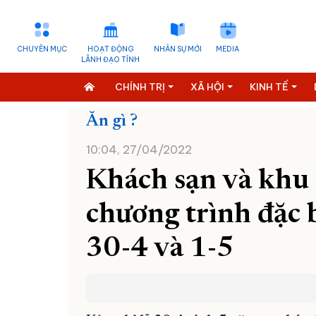
CHUYÊN MỤC
HOẠT ĐỘNG
NHÂN SỰ MỚI
MEDIA
LÃNH ĐẠO TỈNH
CHÍNH TRỊ
XÃ HỘI
KINH TẾ
Ăn gì ?
10:04, 27/04/2022
Khách sạn và khu d
chương trình đặc b
30-4 và 1-5