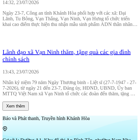
14:32, 23/07/2026
Ngày 23-7, Công an tỉnh Khánh Hòa phối hợp với các xã: Đại
Lãnh, Tu Bông, Vạn Thắng, Vạn Ninh, Vạn Hưng tổ chức triển
khai cao điểm thực hiện thu nhận mẫu sinh phẩm ADN thân nhân
liệt sĩ chưa xác định danh tính trên địa bàn các xã khu vực Vạn
Ninh.
Lãnh đạo xã Vạn Ninh thăm, tặng quà các gia đình
chính sách
13:43, 23/07/2026
Nhân kỷ niệm 79 năm Ngày Thương binh - Liệt sĩ (27-7-1947 - 27-
7-2026), từ ngày 21 đến 23-7, Đảng ủy, HĐND, UBND, Ủy ban
MTTQ Việt Nam xã Vạn Ninh tổ chức các đoàn đến thăm, tặng quà
cho 100 gia đình chính sách, người có công với cách mạng trên địa
bàn xã.
Xem thêm
Báo và Phát thanh, Truyền hình Khánh Hòa