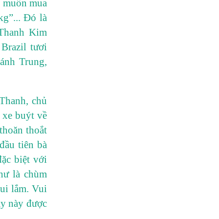
nh muốn mua
g”... Đó là
 Thanh Kim
Brazil tươi
ánh Trung,
 Thanh, chủ
 xe buýt về
thoăn thoắt
đầu tiên bà
ặc biệt với
như là chùm
vui lắm. Vui
ây này được