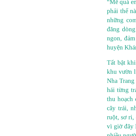
“Mê quá em
phải thế n
những com
đăng dòng 
ngon, đảm
huyện Khán
Tất bật kh
khu vườn l
Nha Trang 
hái từng t
thu hoạch 
cây trái, 
ruột, sơ ri
vì giờ đây
nhiều ngườ