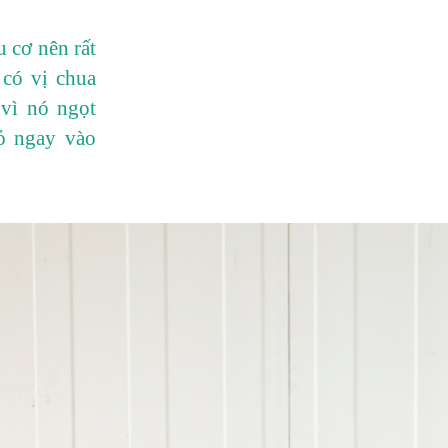
 cơ nên rất
 có vị chua
 vì nó ngọt
ỏ ngay vào