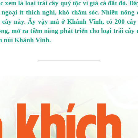
 xem là loại trái cây quý tộc vì giá cả đắt đỏ. Đây
 ngoại ít thích nghi, khó chăm sóc. Nhiều nông 
ại cây này. Ấy vậy mà ở Khánh Vĩnh, có 200 cây
g, mở ra tiềm năng phát triển cho loại trái cây 
n núi Khánh Vĩnh.