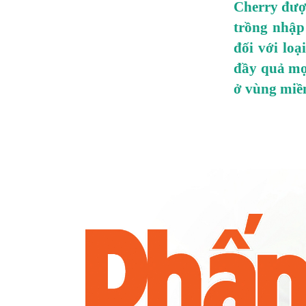
Cherry được
trồng nhập
đối với lo
đầy quả mọn
ở vùng miề