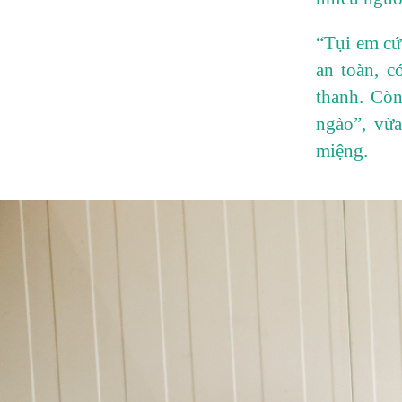
“Tụi em cứ
an toàn, c
thanh. Còn
ngào”, vừ
miệng.