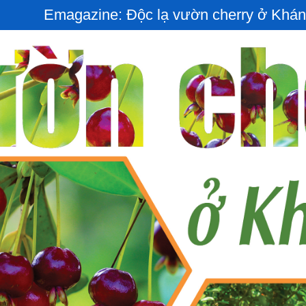
Emagazine: Độc lạ vườn cherry ở Khán