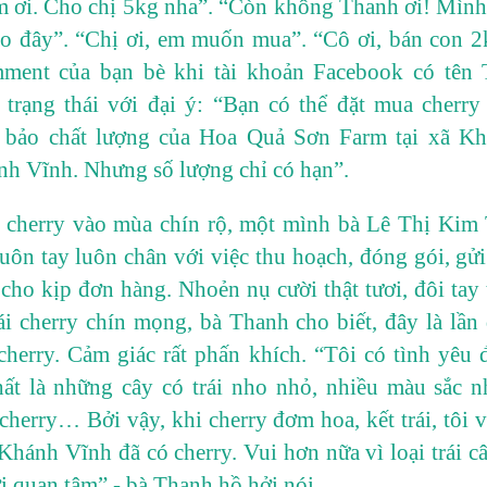
 ơi. Cho chị 5kg nha”. “Còn không Thanh ơi! Mì
ào đây”. “Chị ơi, em muốn mua”. “Cô ơi, bán con 2k
ment của bạn bè khi tài khoản Facebook có tên
trạng thái với đại ý: “Bạn có thể đặt mua cherry 
 bảo chất lượng của Hoa Quả Sơn Farm tại xã Kh
h Vĩnh. Nhưng số lượng chỉ có hạn”.
i cherry vào mùa chín rộ, một mình bà Lê Thị Kim
uôn tay luôn chân với việc thu hoạch, đóng gói, gửi
cho kịp đơn hàng. Nhoẻn nụ cười thật tươi, đôi tay 
rái cherry chín mọng, bà Thanh cho biết, đây là lần 
cherry. Cảm giác rất phấn khích. “Tôi có tình yêu đ
nhất là những cây có trái nho nhỏ, nhiều màu sắc 
, cherry… Bởi vậy, khi cherry đơm hoa, kết trái, tôi 
 Khánh Vĩnh đã có cherry. Vui hơn nữa vì loại trái c
i quan tâm” - bà Thanh hồ hởi nói.