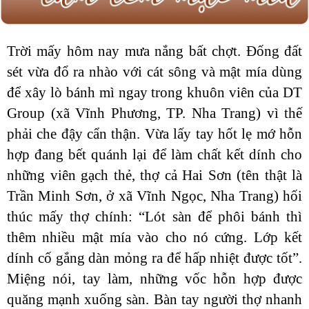
Trời mấy hôm nay mưa nắng bất chợt. Đống đất
sét vừa đổ ra nhào với cát sông và mật mía dùng
để xây lò bánh mì ngay trong khuôn viên của DT
Group (xã Vĩnh Phương, TP. Nha Trang) vì thế
phải che đậy cẩn thận. Vừa lấy tay hốt lẹ mớ hỗn
hợp đang bết quánh lại để làm chất kết dính cho
những viên gạch thẻ, thợ cả Hai Sơn (tên thật là
Trần Minh Sơn, ở xã Vĩnh Ngọc, Nha Trang) hối
thúc mấy thợ chính: “Lót sàn để phôi bánh thì
thêm nhiều mật mía vào cho nó cứng. Lớp kết
dính cố gắng dàn mỏng ra để hấp nhiệt được tốt”.
Miệng nói, tay làm, những vốc hỗn hợp được
quăng mạnh xuống sàn. Bàn tay người thợ nhanh