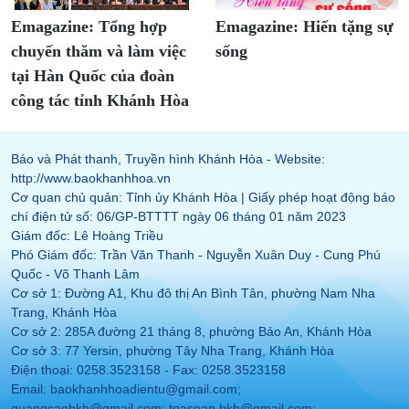
Emagazine: Tổng hợp
Emagazine: Hiến tặng sự
chuyến thăm và làm việc
sống
tại Hàn Quốc của đoàn
công tác tỉnh Khánh Hòa
Báo và Phát thanh, Truyền hình Khánh Hòa - Website:
http://www.baokhanhhoa.vn
Cơ quan chủ quản: Tỉnh ủy Khánh Hòa | Giấy phép hoạt động báo
chí điện tử số: 06/GP-BTTTT ngày 06 tháng 01 năm 2023
Giám đốc: Lê Hoàng Triều
Phó Giám đốc: Trần Văn Thanh - Nguyễn Xuân Duy - Cung Phú
Quốc - Võ Thanh Lâm
Cơ sở 1: Đường A1, Khu đô thị An Bình Tân, phường Nam Nha
Trang, Khánh Hòa
Cơ sở 2: 285A đường 21 tháng 8, phường Bảo An, Khánh Hòa
Cơ sở 3: 77 Yersin, phường Tây Nha Trang, Khánh Hòa
Điện thoại: 0258.3523158 - Fax: 0258.3523158
Email: baokhanhhoadientu@gmail.com;
quangcaobkh@gmail.com; toasoan.bkh@gmail.com;