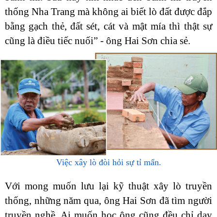
thống Nha Trang mà không ai biết lò đất được đắp
bằng gạch thẻ, đất sét, cát và mật mía thì thật sự
cũng là điều tiếc nuối” - ông Hai Sơn chia sẻ.
Việc xây lò đòi hỏi sự tỉ mẩn.
Với mong muốn lưu lại kỹ thuật xây lò truyền
thống, những năm qua, ông Hai Sơn đã tìm người
truyền nghề. Ai muốn học ông cũng đều chỉ dạy