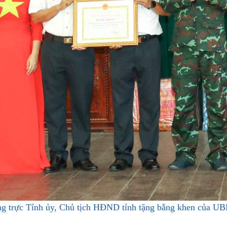
 trực Tỉnh ủy, Chủ tịch HĐND tỉnh tặng bằng khen của UBND