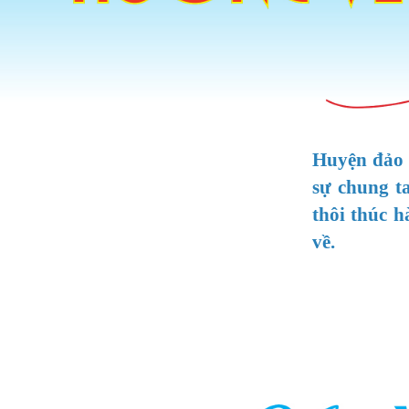
Huyện đảo 
sự chung t
thôi thúc h
về.