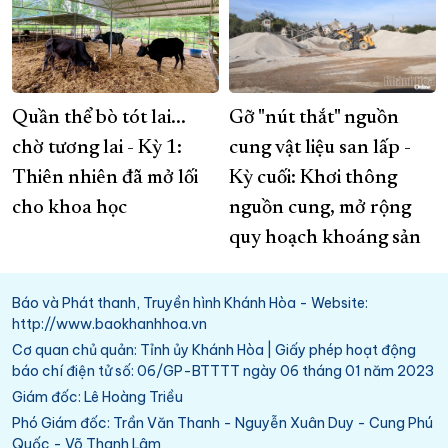
Quần thể bò tót lai...
Gỡ "nút thắt" nguồn
chờ tương lai - Kỳ 1:
cung vật liệu san lấp -
Thiên nhiên đã mở lối
Kỳ cuối: Khơi thông
cho khoa học
nguồn cung, mở rộng
quy hoạch khoáng sản
Báo và Phát thanh, Truyền hình Khánh Hòa - Website:
http://www.baokhanhhoa.vn
Cơ quan chủ quản: Tỉnh ủy Khánh Hòa | Giấy phép hoạt động
báo chí điện tử số: 06/GP-BTTTT ngày 06 tháng 01 năm 2023
Giám đốc: Lê Hoàng Triều
Phó Giám đốc: Trần Văn Thanh - Nguyễn Xuân Duy - Cung Phú
Quốc - Võ Thanh Lâm