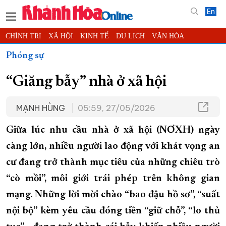
En
CHÍNH TRỊ
XÃ HỘI
KINH TẾ
DU LỊCH
VĂN HÓA
THỂ THAO
ĐỜI SỐNG
TIN ĐỊA PHƯƠNG
Phóng sự
KHOA HỌC - CÔNG NGHỆ
PHÁP LUẬT
BẠN ĐỌC
PHÓNG SỰ
“Giăng bẫy” nhà ở xã hội
THẾ GIỚI
MULTIMEDIA
VIDEO
ĐỌC BÁO ONLINE
PODCAST
THÔNG TIN - QUẢNG CÁO
MẠNH HÙNG
05:59, 27/05/2026
QUY HOẠCH TỈNH KHÁNH HÒA
Giữa lúc nhu cầu nhà ở xã hội (NƠXH) ngày
TRƯỜNG SA BIỂN ĐẢO QUÊ HƯƠNG
càng lớn, nhiều người lao động với khát vọng an
CHUNG TAY CẢI CÁCH HÀNH CHÍNH
cư đang trở thành mục tiêu của những chiêu trò
XÂY DỰNG NÔNG THÔN MỚI
LỊCH CẮT ĐIỆN
“cò mồi”, môi giới trái phép trên không gian
TÀU - XE - MÁY BAY
mạng. Những lời mời chào “bao đậu hồ sơ”, “suất
KỶ NIỆM 370 NĂM XÂY DỰNG VÀ PHÁT TRIỂN TỈNH KHÁNH HÒA
nội bộ” kèm yêu cầu đóng tiền “giữ chỗ”, “lo thủ
KHOẢNH KHẮC ĐẸP XỨ TRẦM