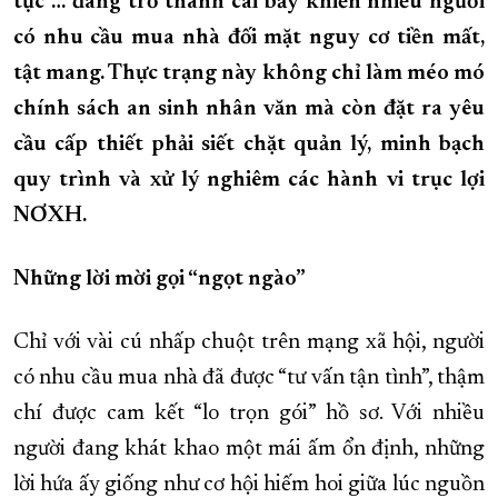
tục”… đang trở thành cái bẫy khiến nhiều người
XÂY DỰNG KHÁNH HÒA TRỞ THÀNH THÀNH PHỐ TRỰC THUỘC 
có nhu cầu mua nhà đối mặt nguy cơ tiền mất,
tật mang. Thực trạng này không chỉ làm méo mó
ĐẠI HỘI ĐẢNG CÁC CẤP
TRANG CHỦ
VỀ BÁO KHÁNH HÒA
chính sách an sinh nhân văn mà còn đặt ra yêu
cầu cấp thiết phải siết chặt quản lý, minh bạch
quy trình và xử lý nghiêm các hành vi trục lợi
NƠXH.
Những lời mời gọi “ngọt ngào”
Chỉ với vài cú nhấp chuột trên mạng xã hội, người
có nhu cầu mua nhà đã được “tư vấn tận tình”, thậm
chí được cam kết “lo trọn gói” hồ sơ. Với nhiều
người đang khát khao một mái ấm ổn định, những
lời hứa ấy giống như cơ hội hiếm hoi giữa lúc nguồn