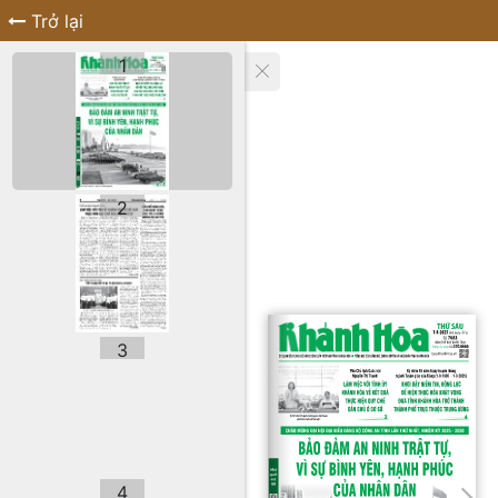
Trở lại
1
2
3
4