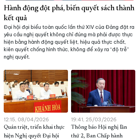
Hành động đột phá, biến quyết sách thành
XÂY DỰNG KHÁNH HÒA TRỞ THÀNH THÀNH PHỐ TRỰC THUỘC 
kết quả
ĐẠI HỘI ĐẢNG CÁC CẤP
TRANG CHỦ
VỀ BÁO KHÁNH HÒA
Đại hội đại biểu toàn quốc lần thứ XIV của Đảng đặt ra
yêu cầu nghị quyết không chỉ đúng mà phải được thực
hiện bằng hành động quyết liệt, hiệu quả thực chất,
kiên quyết chống hình thức, không để xảy ra “độ trễ”
nghị quyết.
12:15, 08/04/2026
19:41, 25/03/2026
Quán triệt, triển khai thực
Thông báo Hội nghị lần
hiện Nghị quyết Đại hội
thứ 2, Ban Chấp hành