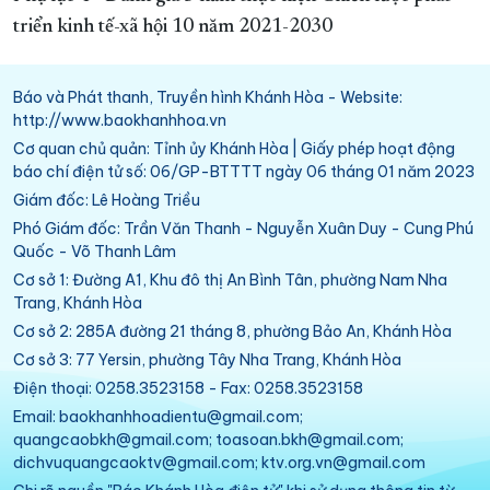
triển kinh tế-xã hội 10 năm 2021-2030
Báo và Phát thanh, Truyền hình Khánh Hòa - Website:
http://www.baokhanhhoa.vn
Cơ quan chủ quản: Tỉnh ủy Khánh Hòa | Giấy phép hoạt động
báo chí điện tử số: 06/GP-BTTTT ngày 06 tháng 01 năm 2023
Giám đốc: Lê Hoàng Triều
Phó Giám đốc: Trần Văn Thanh - Nguyễn Xuân Duy - Cung Phú
Quốc - Võ Thanh Lâm
Cơ sở 1: Đường A1, Khu đô thị An Bình Tân, phường Nam Nha
Trang, Khánh Hòa
Cơ sở 2: 285A đường 21 tháng 8, phường Bảo An, Khánh Hòa
Cơ sở 3: 77 Yersin, phường Tây Nha Trang, Khánh Hòa
Điện thoại: 0258.3523158 - Fax: 0258.3523158
Email: baokhanhhoadientu@gmail.com;
quangcaobkh@gmail.com; toasoan.bkh@gmail.com;
dichvuquangcaoktv@gmail.com; ktv.org.vn@gmail.com